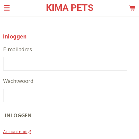
KIMA PETS
Ga
direct
naar
de
Inloggen
hoofdinhoud
E-mailadres
Wachtwoord
INLOGGEN
Account nodig?