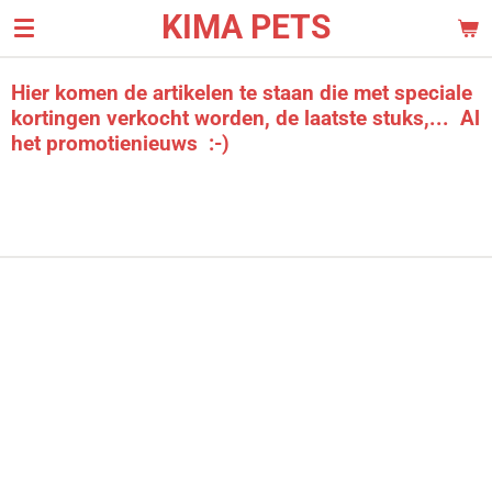
KIMA PETS
Ga
direct
naar
Hier komen de artikelen te staan die met speciale
de
kortingen verkocht worden, de laatste stuks,... Al
hoofdinhoud
het promotienieuws :-)