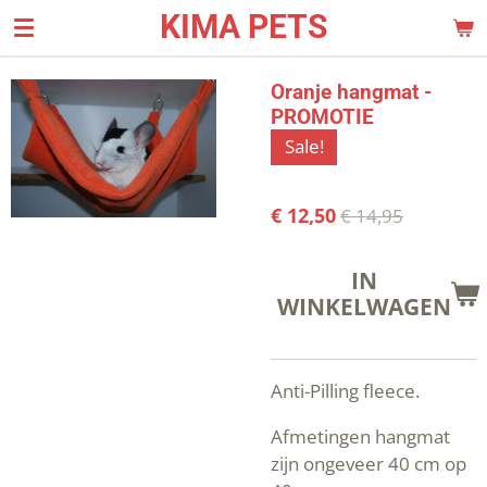
KIMA PETS
Ga
direct
naar
Oranje hangmat -
de
PROMOTIE
hoofdinhoud
Sale!
€ 12,50
€ 14,95
IN
WINKELWAGEN
Anti-Pilling fleece.
Afmetingen hangmat
zijn ongeveer 40 cm op