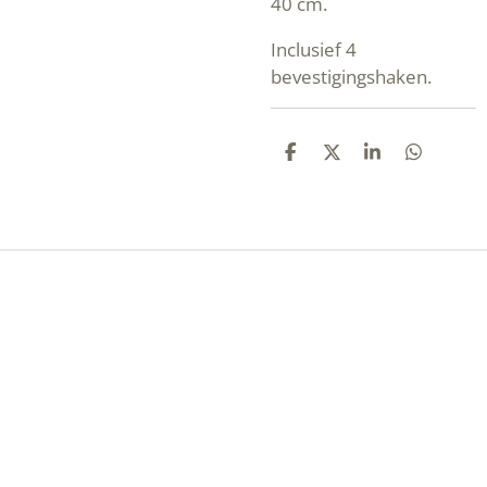
40 cm.
Inclusief 4
bevestigingshaken.
D
D
S
D
E
E
H
E
L
E
A
L
E
L
R
E
N
E
N