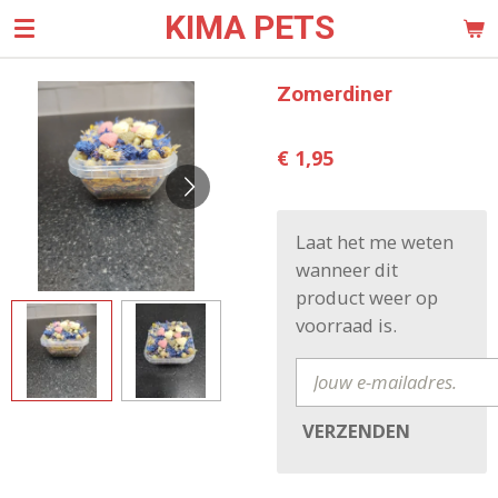
KIMA PETS
Ga
direct
naar
Zomerdiner
de
hoofdinhoud
€ 1,95
Laat het me weten
wanneer dit
product weer op
voorraad is.
VERZENDEN