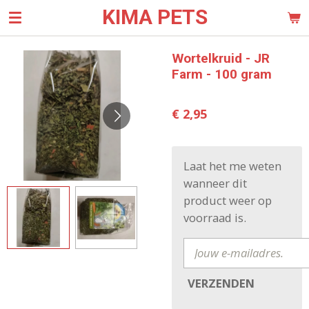
KIMA PETS
Ga
direct
naar
Wortelkruid - JR
de
Farm - 100 gram
hoofdinhoud
€ 2,95
Laat het me weten
wanneer dit
product weer op
voorraad is.
VERZENDEN