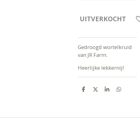
UITVERKOCHT
Gedroogd wortelkruid
van JR Farm.
Heerlijke lekkernij!
D
D
S
D
E
E
H
E
L
E
A
L
E
L
R
E
N
E
N