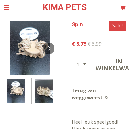
KIMA PETS
Ga
direct
naar
Spin
Sale!
de
hoofdinhoud
€ 3,75
€ 3,99
IN
WINKELW
Terug van
weggeweest ☺️
Heel leuk speelgoed!
Hier kunnen ze aan