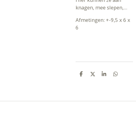
knagen, mee slepen,...
Afmetingen: +-9,5 x 6 x
6
D
D
S
D
E
E
H
E
L
E
A
L
E
L
R
E
N
E
N