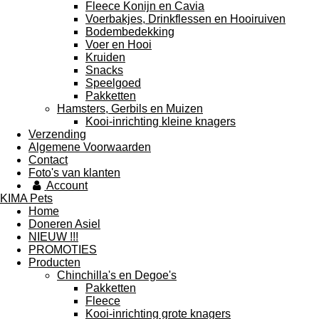
Fleece Konijn en Cavia
Voerbakjes, Drinkflessen en Hooiruiven
Bodembedekking
Voer en Hooi
Kruiden
Snacks
Speelgoed
Pakketten
Hamsters, Gerbils en Muizen
Kooi-inrichting kleine knagers
Verzending
Algemene Voorwaarden
Contact
Foto's van klanten
Account
KIMA Pets
Home
Doneren Asiel
NIEUW !!!
PROMOTIES
Producten
Chinchilla's en Degoe's
Pakketten
Fleece
Kooi-inrichting grote knagers