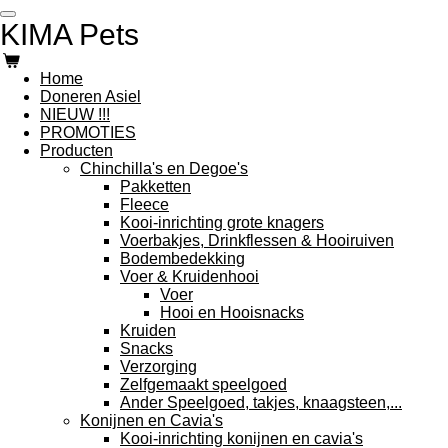
Ga
KIMA Pets
direct
naar
de
Home
hoofdinhoud
Doneren Asiel
NIEUW !!!
PROMOTIES
Producten
Chinchilla's en Degoe's
Pakketten
Fleece
Kooi-inrichting grote knagers
Voerbakjes, Drinkflessen & Hooiruiven
Bodembedekking
Voer & Kruidenhooi
Voer
Hooi en Hooisnacks
Kruiden
Snacks
Verzorging
Zelfgemaakt speelgoed
Ander Speelgoed, takjes, knaagsteen,...
Konijnen en Cavia's
Kooi-inrichting konijnen en cavia's