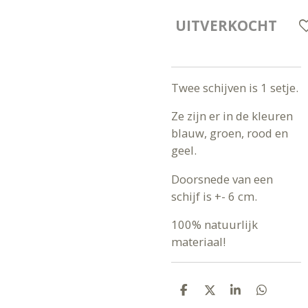
UITVERKOCHT
Twee schijven is 1 setje.
Ze zijn er in de kleuren
blauw, groen, rood en
geel.
Doorsnede van een
schijf is +- 6 cm.
100% natuurlijk
materiaal!
D
D
S
D
E
E
H
E