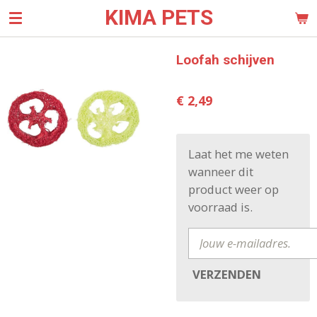
KIMA PETS
Ga
direct
naar
Loofah schijven
de
hoofdinhoud
€ 2,49
Laat het me weten
wanneer dit
product weer op
voorraad is.
VERZENDEN