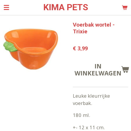
KIMA PETS
Ga
direct
naar
Voerbak wortel -
de
Trixie
hoofdinhoud
€ 3,99
IN
WINKELWAGEN
Leuke kleurrijke
voerbak.
180 ml.
+- 12 x 11 cm.