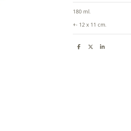
180 ml.
+- 12 x 11 cm.
D
D
S
E
E
H
L
E
A
E
L
R
N
E