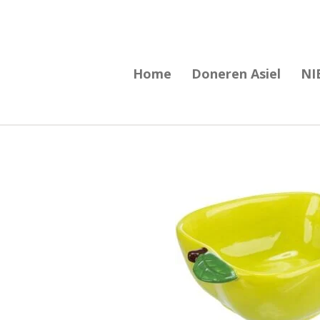
Ga
direct
naar
Home
Doneren Asiel
NI
de
hoofdinhoud