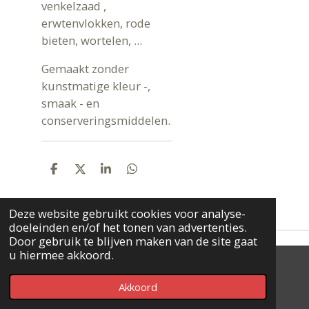
venkelzaad ,
erwtenvlokken, rode
bieten, wortelen, ...
Gemaakt zonder
kunstmatige kleur -,
smaak - en
conserveringsmiddelen.
D
D
S
D
E
E
H
E
L
E
A
L
E
L
R
E
Deze website gebruikt cookies voor analyse-
N
E
N
doeleinden en/of het tonen van advertenties.
Door gebruik te blijven maken van de site gaat
u hiermee akkoord.
© 2020 - 2026 KIMA Pets
Akkoord
Powered by
JouwWeb