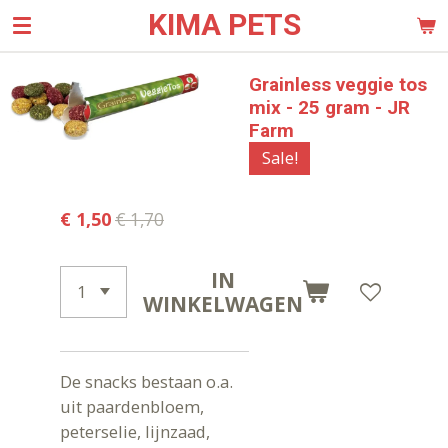
KIMA PETS
Ga
direct
naar
Grainless veggie tos
de
mix - 25 gram - JR
hoofdinhoud
Farm
Sale!
€ 1,50
€ 1,70
IN
WINKELWAGEN
De snacks bestaan o.a.
uit paardenbloem,
peterselie, lijnzaad,