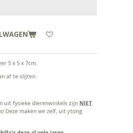
ELWAGEN
er 5 x 5 x 7cm.
 af te slijten.
uit fysieke dierenwinkels zijn
NIET
s! Deze maken we zelf, uit ytong
hilla's deze al vele jaren.