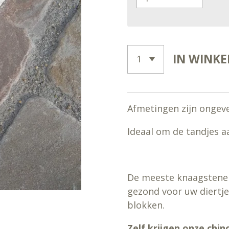
IN WINK
Afmetingen zijn ongeve
Ideaal om de tandjes aan
De meeste knaagstenen 
gezond voor uw diertje
blokken.
Zelf krijgen onze chinc