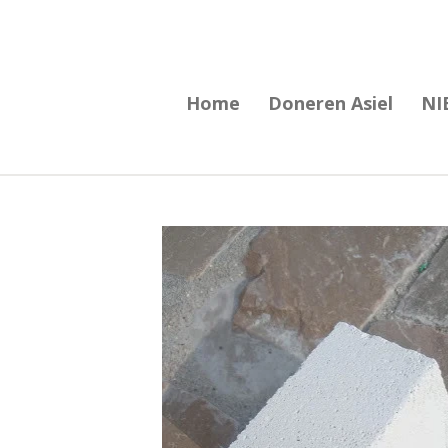
Ga
direct
naar
Home
Doneren Asiel
NI
de
hoofdinhoud