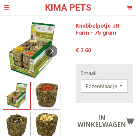
KIMA PETS
Ga
direct
naar
Knabbelpotje JR
de
Farm - 75 gram
hoofdinhoud
€ 2,60
Smaak
IN
WINKELWAGEN