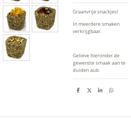
Graanvrije snackjes!
In meerdere smaken
verkrijgbaar.
Gelieve hieronder de
gewenste smaak aan te
duiden aub:
D
D
S
D
E
E
H
E
L
E
A
L
E
L
R
E
N
E
N