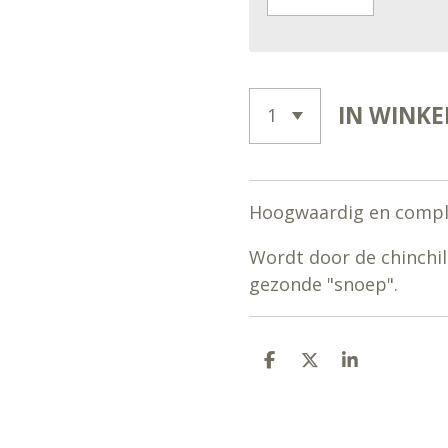
IN WINK
Hoogwaardig en comple
Wordt door de chinchil
gezonde "snoep".
D
D
S
E
E
H
L
E
A
E
L
R
N
E