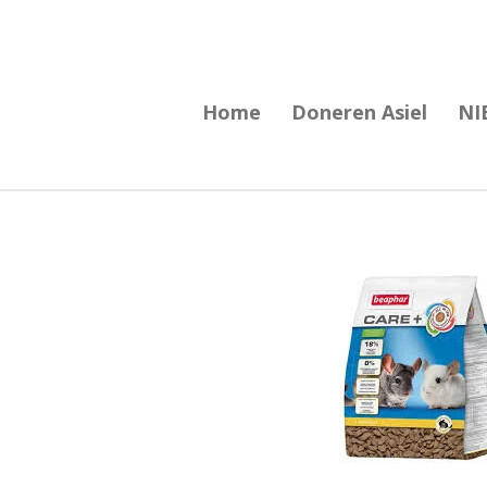
Ga
direct
naar
Home
Doneren Asiel
NI
de
hoofdinhoud