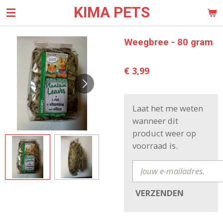
KIMA PETS
Ga
direct
naar
Weegbree - 80 gram
de
hoofdinhoud
€ 3,99
Laat het me weten
wanneer dit
product weer op
voorraad is.
VERZENDEN