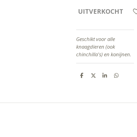
UITVERKOCHT
Geschikt voor alle
knaagdieren (ook
chinchilla's) en konijnen.
D
D
S
D
E
E
H
E
L
E
A
L
E
L
R
E
N
E
N