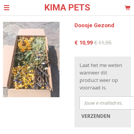
KIMA PETS
Ga
direct
naar
Doosje Gezond
de
hoofdinhoud
€ 10,99
€ 11,95
Laat het me weten
wanneer dit
product weer op
voorraad is.
VERZENDEN