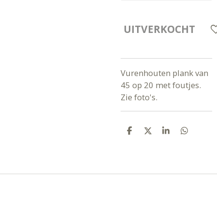
UITVERKOCHT
Vurenhouten plank van
45 op 20 met foutjes.
Zie foto's.
D
D
S
D
E
E
H
E
L
E
A
L
E
L
R
E
N
E
N