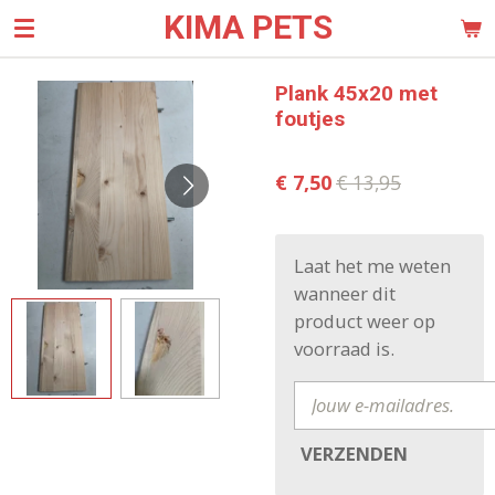
KIMA PETS
Ga
direct
naar
Plank 45x20 met
de
foutjes
hoofdinhoud
€ 7,50
€ 13,95
Laat het me weten
wanneer dit
product weer op
voorraad is.
VERZENDEN