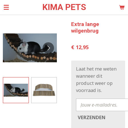
KIMA PETS
Ga
direct
naar
Extra lange
de
wilgenbrug
hoofdinhoud
€ 12,95
Laat het me weten
wanneer dit
product weer op
voorraad is.
VERZENDEN