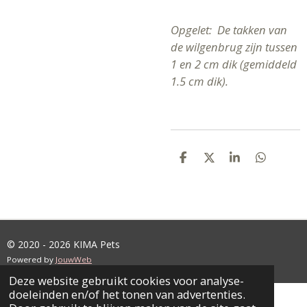
Opgelet: De takken van
de wilgenbrug zijn tussen
1 en 2 cm dik (gemiddeld
1.5 cm dik).
D
D
S
D
E
E
H
E
L
E
A
L
E
L
R
E
N
E
N
© 2020 - 2026 KIMA Pets
Powered by
JouwWeb
Deze website gebruikt cookies voor analyse-
doeleinden en/of het tonen van advertenties.