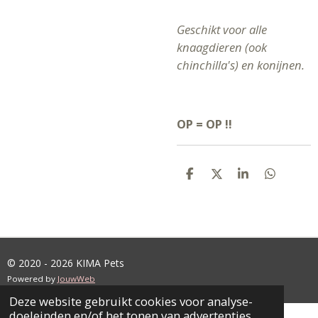
Geschikt voor alle
knaagdieren (ook
chinchilla's) en konijnen.
OP = OP !!
D
D
S
D
E
E
H
E
L
E
A
L
E
L
R
E
N
E
N
© 2020 - 2026 KIMA Pets
Powered by
JouwWeb
Deze website gebruikt cookies voor analyse-
doeleinden en/of het tonen van advertenties.