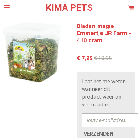
KIMA PETS
Ga
direct
naar
Bladen-magie -
de
Emmertje JR Farm -
hoofdinhoud
410 gram
€ 7,95
€ 10,95
Laat het me weten
wanneer dit
product weer op
voorraad is.
VERZENDEN