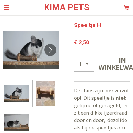
KIMA PETS
Ga
direct
naar
Speeltje H
de
hoofdinhoud
€ 2,50
IN
WINKELW
De chins zijn hier verzot
op! Dit speeltje is
niet
gelijmd of genageld; er
zit een dikke ijzerdraad
door en door, dezelfde
als bij de speeltjes om