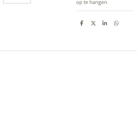
op te hangen.
D
D
S
D
E
E
H
E
L
E
A
L
E
L
R
E
N
E
N