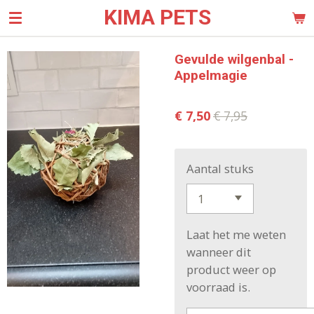
KIMA PETS
Ga
direct
naar
Gevulde wilgenbal -
de
Appelmagie
hoofdinhoud
€ 7,50
€ 7,95
Aantal stuks
Laat het me weten
wanneer dit
product weer op
voorraad is.