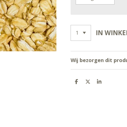
IN WINK
Wij bezorgen dit prod
D
D
S
E
E
H
L
E
A
E
L
R
N
E