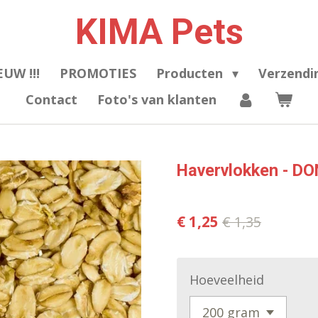
KIMA Pets
EUW !!!
PROMOTIES
Producten
Verzendi
Contact
Foto's van klanten
Havervlokken - D
€ 1,25
€ 1,35
Hoeveelheid