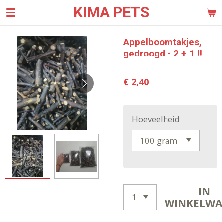
KIMA PETS
Ga
direct
naar
Appelboomtakjes,
de
gedroogd - 2 + 1 !!
hoofdinhoud
€ 2,40
Hoeveelheid
IN
WINKELW