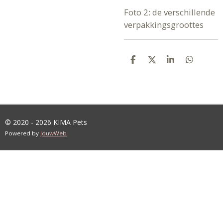
Foto 2: de verschillende
verpakkingsgroottes
D
D
S
D
E
E
H
E
L
E
A
L
E
L
R
E
N
E
N
© 2020 - 2026 KIMA Pets
Powered by
JouwWeb