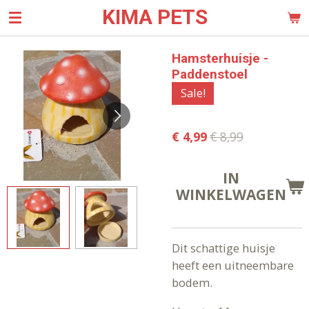
KIMA PETS
Ga
direct
naar
Hamsterhuisje -
de
Paddenstoel
hoofdinhoud
Sale!
€ 4,99
€ 8,99
IN
WINKELWAGEN
Dit schattige huisje
heeft een uitneembare
bodem.