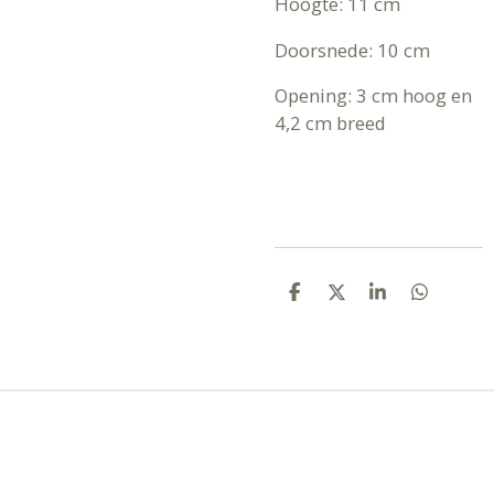
Hoogte: 11 cm
Doorsnede: 10 cm
Opening: 3 cm hoog en
4,2 cm breed
D
D
S
D
E
E
H
E
L
E
A
L
E
L
R
E
N
E
N