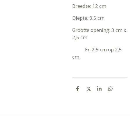
Breedte: 12 cm
Diepte: 8,5 cm
Grootte opening: 3 cm x
2,5 cm
En 2,5 cm op 2,5
cm.
D
D
S
D
E
E
H
E
L
E
A
L
E
L
R
E
N
E
N