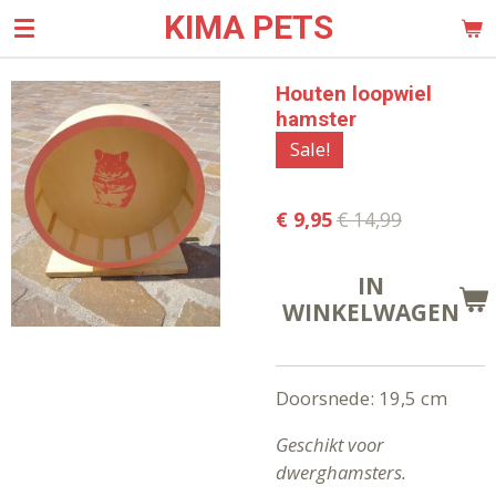
KIMA PETS
Ga
direct
naar
Houten loopwiel
de
hamster
hoofdinhoud
Sale!
€ 9,95
€ 14,99
IN
WINKELWAGEN
Doorsnede: 19,5 cm
Geschikt voor
dwerghamsters.