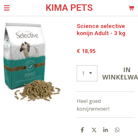
KIMA PETS
Ga
direct
naar
Science selective
de
konijn Adult - 3 kg
hoofdinhoud
€ 18,95
IN
WINKELW
Heel goed
konijnenvoer!
D
D
S
D
E
E
H
E