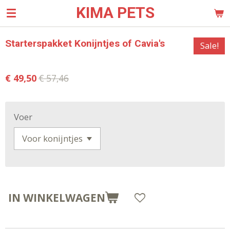
KIMA PETS
Ga
direct
naar
Starterspakket Konijntjes of Cavia's
Sale!
de
hoofdinhoud
€ 49,50
€ 57,46
Voer
IN WINKELWAGEN