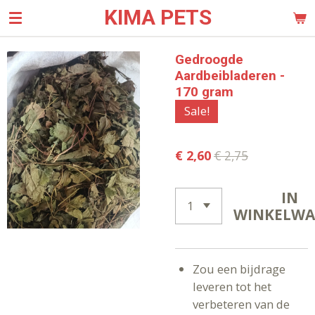
KIMA PETS
Ga
direct
naar
Gedroogde
de
Aardbeibladeren -
hoofdinhoud
170 gram
Sale!
€ 2,60
€ 2,75
IN
WINKELW
Zou een bijdrage
leveren tot het
verbeteren van de