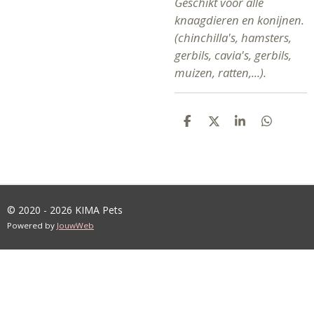
Geschikt voor alle
knaagdieren en konijnen.
(chinchilla's, hamsters,
gerbils, cavia's, gerbils,
muizen, ratten,...).
D
D
S
D
E
E
H
E
L
E
A
L
E
L
R
E
N
E
N
© 2020 - 2026 KIMA Pets
Powered by
JouwWeb