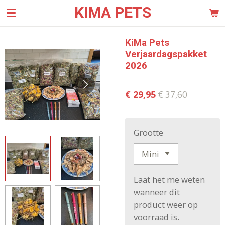
KIMA PETS
Ga
direct
naar
KiMa Pets
de
Verjaardagspakket
hoofdinhoud
2026
€ 29,95
€ 37,60
Grootte
Laat het me weten
wanneer dit
product weer op
voorraad is.