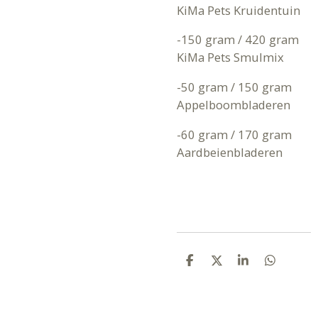
KiMa Pets Kruidentuin
-150 gram / 420 gram
KiMa Pets Smulmix
-50 gram / 150 gram
Appelboombladeren
-60 gram / 170 gram
Aardbeienbladeren
D
D
S
D
E
E
H
E
L
E
A
L
E
L
R
E
N
E
N