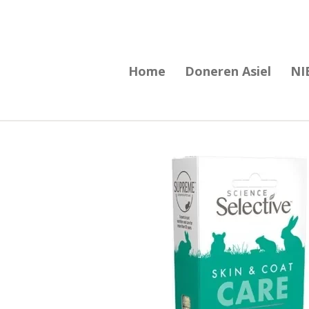
Ga
direct
naar
Home
Doneren Asiel
NI
de
hoofdinhoud