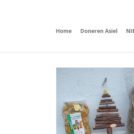
Ga
direct
naar
Home
Doneren Asiel
NI
de
hoofdinhoud