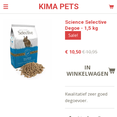
KIMA PETS
Ga
direct
naar
Science Selective
de
Degoe - 1,5 kg
hoofdinhoud
Sale!
€ 10,50
€ 10,95
IN
WINKELWAGEN
Kwalitatief zeer goed
degoevoer.