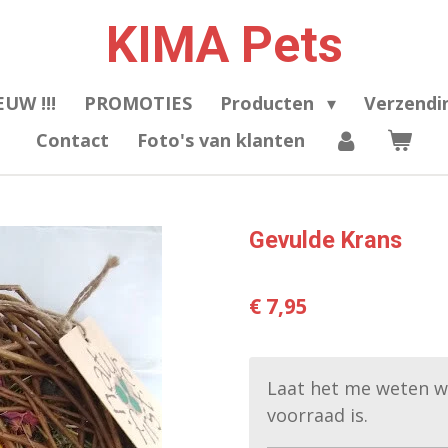
KIMA Pets
EUW !!!
PROMOTIES
Producten
Verzendi
Contact
Foto's van klanten
Gevulde Krans
€ 7,95
Laat het me weten w
voorraad is.