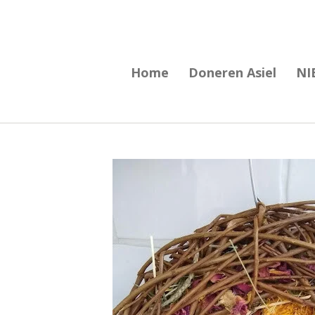
Ga
direct
naar
Home
Doneren Asiel
NI
de
hoofdinhoud