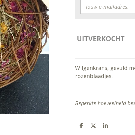
UITVERKOCHT
Wilgenkrans, gevuld m
rozenblaadjes.
Beperkte hoeveelheid be
D
D
S
E
E
H