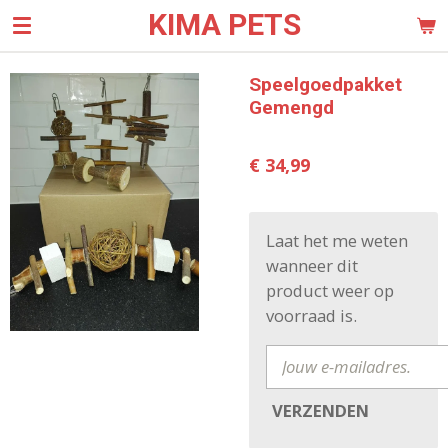
KIMA PETS
Ga
direct
naar
Speelgoedpakket
de
Gemengd
hoofdinhoud
€ 34,99
Laat het me weten
wanneer dit
product weer op
voorraad is.
VERZENDEN