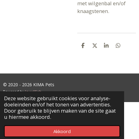
met wilgenbal en/of
knaagstenen.
D
D
S
D
E
E
H
E
L
E
A
L
E
L
R
E
N
E
N
© 2020 - 2026 KIMA Pets
Powered by
JouwWeb
Deze website gebruikt cookies voor analyse-
doeleinden en/of het tonen van advertenties.
Door gebruik te blijven maken van de site gaat
u hiermee akkoord.
Akkoord