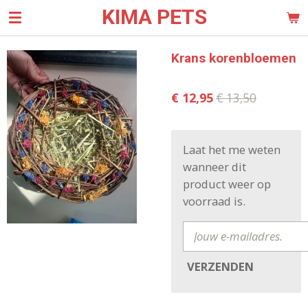
KIMA PETS
Ga
direct
naar
Krans korenbloemen
de
hoofdinhoud
€ 12,95
€ 13,50
Laat het me weten
wanneer dit
product weer op
voorraad is.
VERZENDEN