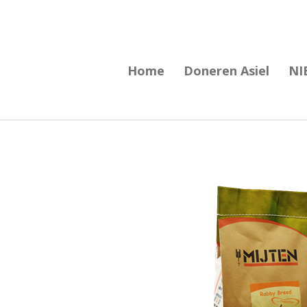
Ga
direct
naar
Home
Doneren Asiel
NI
de
hoofdinhoud