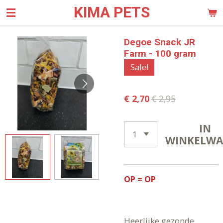
KIMA PETS
Ga
direct
naar
Degoe Snack JR
de
Farm - 100 gram
hoofdinhoud
Sale!
€ 2,70
€ 2,95
IN
WINKELW
OP = OP
Heerlijke gezonde