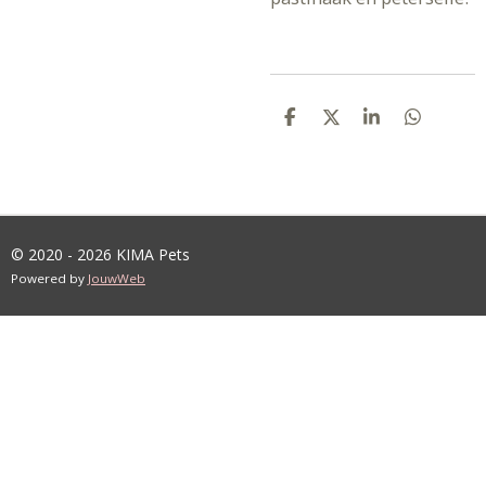
D
D
S
D
E
E
H
E
L
E
A
L
E
L
R
E
N
E
N
© 2020 - 2026 KIMA Pets
Powered by
JouwWeb