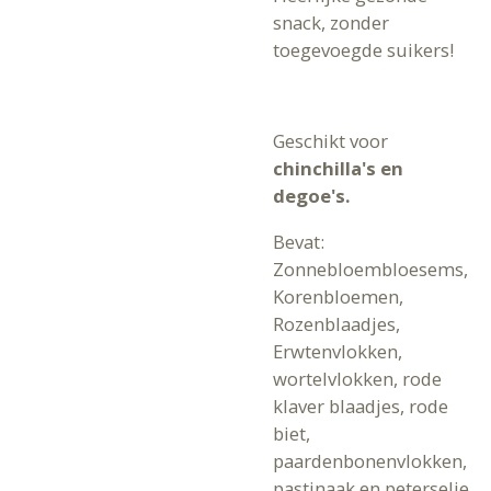
snack, zonder
toegevoegde suikers!
Geschikt voor
chinchilla's en
degoe's.
Bevat:
Zonnebloembloesems,
Korenbloemen,
Rozenblaadjes,
Erwtenvlokken,
wortelvlokken, rode
klaver blaadjes, rode
biet,
paardenbonenvlokken,
pastinaak en peterselie.