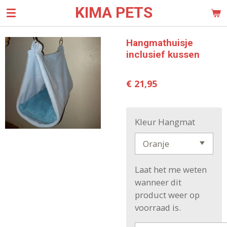
KIMA PETS
Ga
direct
naar
Hangmathuisje
de
inclusief kussen
hoofdinhoud
€ 21,95
Kleur Hangmat
Laat het me weten
wanneer dit
product weer op
voorraad is.