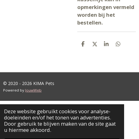
opmerkingen vermeld
worden bij het
bestellen.
D
D
S
D
E
E
H
E
L
E
A
L
E
L
R
E
N
E
N
© 2020 - 2026 KIMA Pets
Powered by
JouwWeb
Deze website gebruikt cookies voor analyse-
doeleinden en/of het tonen van advertenties.
Door gebruik te blijven maken van de site gaat
u hiermee akkoord.