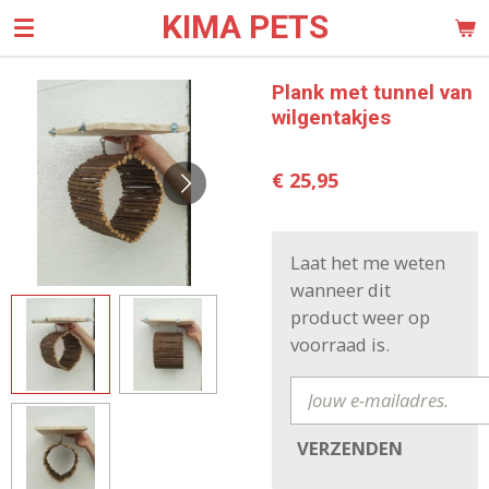
KIMA PETS
Ga
direct
naar
Plank met tunnel van
de
wilgentakjes
hoofdinhoud
€ 25,95
Laat het me weten
wanneer dit
product weer op
voorraad is.
VERZENDEN