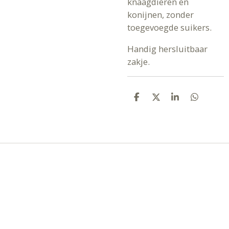
knaagdieren en
konijnen, zonder
toegevoegde suikers.
Handig hersluitbaar
zakje.
D
D
S
D
E
E
H
E
L
E
A
L
E
L
R
E
N
E
N