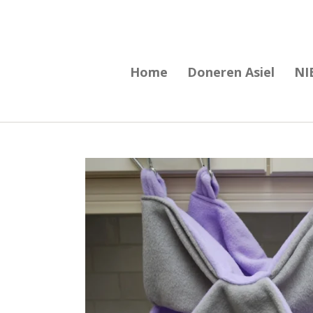
Ga
direct
naar
Home
Doneren Asiel
NI
de
hoofdinhoud