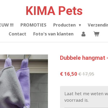
KIMA Pets
EUW !!!
PROMOTIES
Producten
Verzendi
Contact
Foto's van klanten
Dubbele hangmat -
€ 16,50
€ 17,95
Laat het me weten w
voorraad is.