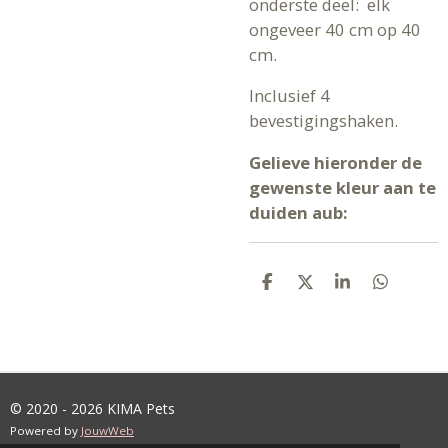
onderste deel: elk
ongeveer 40 cm op 40
cm.
Inclusief 4
bevestigingshaken.
Gelieve hieronder de
gewenste kleur aan te
duiden aub:
D
D
S
D
E
E
H
E
L
E
A
L
E
L
R
E
N
E
N
© 2020 - 2026 KIMA Pets
Powered by
JouwWeb