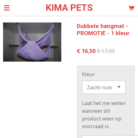
KIMA PETS
Ga
direct
naar
Dubbele hangmat -
de
PROMOTIE - 1 kleur
hoofdinhoud
€ 16,50
€ 17,95
Kleur
Laat het me weten
wanneer dit
product weer op
voorraad is.