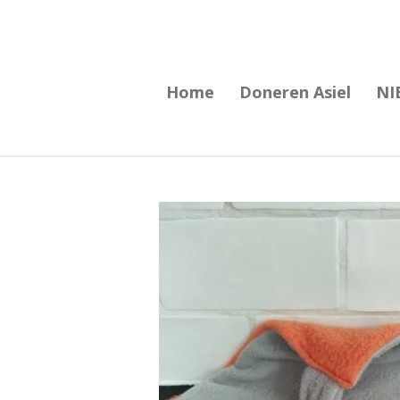
Ga
direct
naar
Home
Doneren Asiel
NI
de
hoofdinhoud