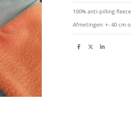
100% anti-pilling fleece
Afmetingen: +- 40 cm o
D
D
S
E
E
H
L
E
A
E
L
R
N
E